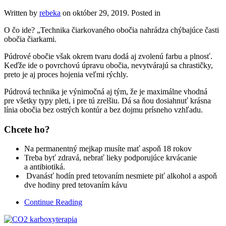
Written by
rebeka
on
október 29, 2019
. Posted in
O čo ide? „Technika čiarkovaného obočia nahrádza chýbajúce časti
obočia čiarkami.
Púdrové obočie však okrem tvaru dodá aj zvolenú farbu a plnosť.
Keďže ide o povrchovú úpravu obočia, nevytvárajú sa chrastičky,
preto je aj proces hojenia veľmi rýchly.
Púdrová technika je výnimočná aj tým, že je maximálne vhodná
pre všetky typy pleti, i pre tú zrelšiu. Dá sa ňou dosiahnuť krásna
línia obočia bez ostrých kontúr a bez dojmu prísneho vzhľadu.
Chcete ho?
Na permanentný mejkap musíte mať aspoň 18 rokov
Treba byť zdravá, nebrať lieky podporujúce krvácanie
a antibiotiká.
Dvanásť hodín pred tetovaním nesmiete piť alkohol a aspoň
dve hodiny pred tetovaním kávu
Continue Reading