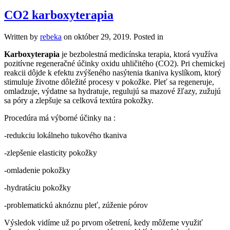
CO2 karboxyterapia
Written by
rebeka
on
október 29, 2019
. Posted in
Karboxyterapia
je bezbolestná medicínska terapia, ktorá využíva
pozitívne regeneračné účinky oxidu uhličitého (CO2). Pri chemickej
reakcii dôjde k efektu zvýšeného nasýtenia tkaniva kyslíkom, ktorý
stimuluje životne dôležité procesy v pokožke. Pleť sa regeneruje,
omladzuje, výdatne sa hydratuje, regulujú sa mazové žľazy, zužujú
sa póry a zlepšuje sa celková textúra pokožky.
Procedúra má výborné účinky na :
-redukciu lokálneho tukového tkaniva
-zlepšenie elasticity pokožky
-omladenie pokožky
-hydratáciu pokožky
-problematickú aknóznu pleť, zúženie pórov
Výsledok vidíme už po prvom ošetrení, kedy môžeme využiť