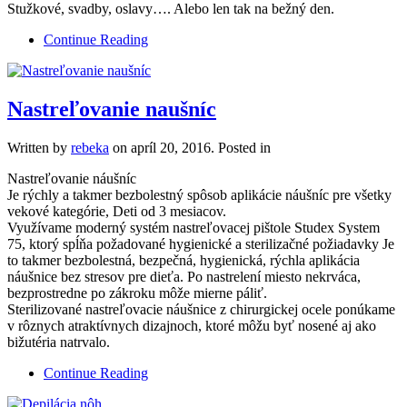
Stužkové, svadby, oslavy…. Alebo len tak na bežný den.
Continue Reading
Nastreľovanie naušníc
Written by
rebeka
on
apríl 20, 2016
. Posted in
Nastreľovanie náušníc
Je rýchly a takmer bezbolestný spôsob aplikácie náušníc pre všetky
vekové kategórie, Deti od 3 mesiacov.
Využívame moderný systém nastreľovacej pištole Studex System
75, ktorý spĺňa požadované hygienické a sterilizačné požiadavky Je
to takmer bezbolestná, bezpečná, hygienická, rýchla aplikácia
náušnice bez stresov pre dieťa. Po nastrelení miesto nekrváca,
bezprostredne po zákroku môže mierne páliť.
Sterilizované nastreľovacie náušnice z chirurgickej ocele ponúkame
v rôznych atraktívnych dizajnoch, ktoré môžu byť nosené aj ako
bižutéria natrvalo.
Continue Reading