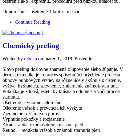
ošetrenie ako „expresnú„ procedúru pred blízkou udalosťou.
Odporučam 1 ošetrenie 1 krát za mesiac.
Continue Reading
Chemický peeling
Written by
rebeka
on
marec 1, 2018
. Posted in
Slovo peeling doslovne znamená olupovanie alebo šúpanie. V
dermakozmetike je to proces spôsobujúci urýchlenie procesu
obnovy bunkových vrstiev na rôzne účely akými sú: čistenie,
výživa, hydratácia, spevnenie, zmiernenie známok starnutia.
Pokožka je zdravá, esteticky krásna a odolnejšia voči procesu
starnutia.
Ošetrenie je vhodne celoročne.
Ošetrenie vrások a prevencia ich výskytu
Zjemnenie rozšírených pórov
Vypnutie pokožky a rozjasnenie
Akné – antiakózne ošetrenie mastnej pleti
Retinol – redukcia vrások a známok starnuria pleti