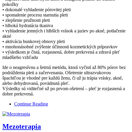
pokožky
• dokonalé vyhladenie pórovitej pleti
• spomalenie procesu starnutia pleti
• zlepšenie pružnosti pleti
• hlboká hydratácia tkaniva
• vyhladenie jemných i hlbších vrások a jaziev po akné, potlačenie
akné
• aktivácia bunkovej obnovy pleti
• mnohonásobné zvýšenie účinnosti kozmetických prípravkov
• výsledkom je čistá, rozjasnená, dobre prekrvená a zdravá pleť
mladšieho vzhľadu
Ide o neagresívnu a šetrnú metódu, ktorá vyčistí až 80% pórov bez
podráždenia pleti a začervenania. Ošetrenie ultrazvukovou
špachtľou je vhodné pre každú ženu, či už ju trápia vrásky, akné,
alebo dehydrovaná, povädnutá pleť.
Výsledky sú viditeľné už po prvom ošetrení – pleť je rozjasnená a
dobre prekrvená.
Continue Reading
Mezoterapia