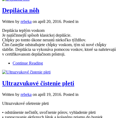
Depilácia nôh
Written by
rebeka
on
apríl 20, 2016
. Posted in
Depilácia teplým voskom
Je najúčinnejší spôsob klasickej depilácie.
Chĺpky po tomto úkone nerastú niekoľko týždňov.
Čím častejšie odstraňujete chĺpky voskom, tým sú nové chĺpky
slabšie. Depilácia sa vykonáva pomocou voskov, ktoré sa nahrievajú
v certifikovanom depilačnom prístroji.
Continue Reading
Ultrazvukové čistenie pleti
Written by
rebeka
on
apríl 19, 2016
. Posted in
Ultrazvukové ošetrenie pleti
• odstránenie nečistôt, uvoľnenie pórov, vyhladenie pleti
• zapracovanie aktívnych látok a kolagénu priamo do buniek