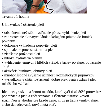
Trvanie :
1 hodina
Ultrazvukové ošetrenie pleti
• odstránenie nečistôt, uvoľnenie pórov, vyhladenie pleti
• zapracovanie aktívnych látok a kolagénu priamo do buniek
pokožky
• dokonalé vyhladenie pórovitej pleti
• spomalenie procesu starnutia pleti
• zlepšenie pružnosti pleti
• hlboká hydratácia tkaniva
• vyhladenie jemných i hlbších vrások a jaziev po akné, potlačenie
akné
• aktivácia bunkovej obnovy pleti
• mnohonásobné zvýšenie účinnosti kozmetických prípravkov
• výsledkom je čistá, rozjasnená, dobre prekrvená a zdravá pleť
mladšieho vzhľadu
Ide o neagresívnu a šetrnú metódu, ktorá vyčistí až 80% pórov bez
podráždenia pleti a začervenania. Ošetrenie ultrazvukovou
špachtľou je vhodné pre každú ženu, či už ju trápia vrásky, akné,
alebo dehydrovaná, povädnutá pleť.